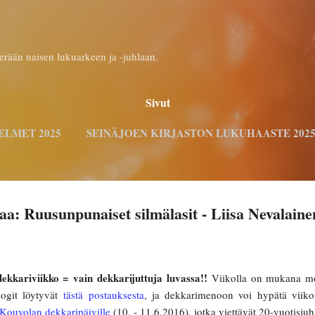
Siirry pääsisältöön
rään naisen lukuarkeen ja -juhlaan.
Sivut
ELMET 2025
SEINÄJOEN KIRJASTON LUKUHAASTE 202
KELTAISET
LISÄÄ…
MARIKA & BLOGI
aa: Ruusunpunaiset silmälasit - Liisa Nevalaine
dekkariviikko = vain dekkarijuttuja luvassa!!
Viikolla on mukana mo
logit löytyvät
tästä postauksesta
, ja dekkarimenoon voi hypätä viiko
Kouvolan dekkaripäiville
(10. - 11.6.2016), jotka viettävät 20-vuotisjuh