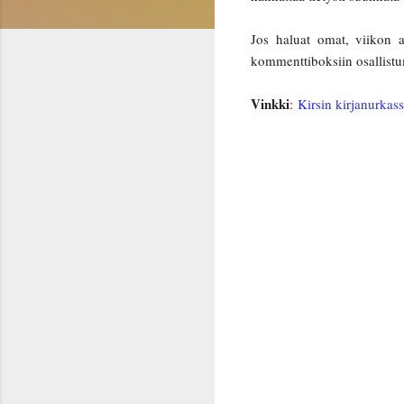
Jos haluat omat, viikon a
kommenttiboksiin osallistum
Vinkki
:
Kirsin kirjanurkas