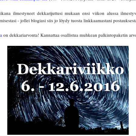
ikana ilmestyneet dekkarijuttusi mukaan ensi viikon alussa ilmest
isestasi - jollei blogiasi siis jo löydy tuosta linkkaamastani postauksest
sa
on dekkariarvonta! Kannattaa osallistua muhkean palkintopaketin arv