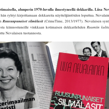
timaisella, alunperin 1970-luvulla ilmestyneellä dekkarilla. Liisa Ne
a hän ryhtyi kirjoittamaan dekkareita näyttelijäntöiden loputtua. Nevalai
on
Ruusunpunaiset silmälasit
(CrimeTime, 2013/1977). Nevalaisen synt
esta kiinnostuneille vinkkaan kotimaisen dekkarilehden
Ruumiin kultt
juttu Nevalaisen tuotannosta.