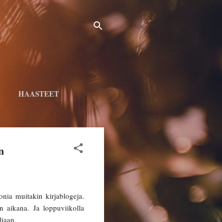
5
HAASTEET
n
nia muitakin kirjablogeja.
n aikana. Ja loppuviikolla
liaan.