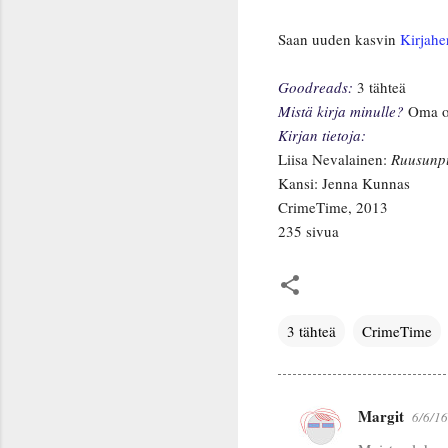
Saan uuden kasvin
Kirjahe
Goodreads:
3 tähteä
Mistä kirja minulle?
Oma o
Kirjan tietoja:
Liisa Nevalainen:
Ruusunpu
Kansi: Jenna Kunnas
CrimeTime, 2013
235 sivua
3 tähteä
CrimeTime
Margit
6/6/16
K