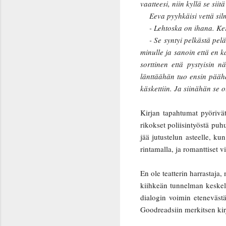
vaatteesi, niin kyllä se sii
Eeva pyyhkäisi vettä silm
- Lehtoska on ihana. Kerro
- Se syntyi pelkästä peläs
minulle ja sanoin että en 
sorttinen että pystyisin 
länttäähän tuo ensin päähä
käskettiin. Ja siinähän se
Kirjan tapahtumat pyörivät t
rikokset poliisintyöstä puh
jää jutustelun asteelle, k
rintamalla, ja romanttiset v
En ole teatterin harrastaj
kiihkeän tunnelman keskell
dialogin voimin eteneväst
Goodreadsiin merkitsen kirj