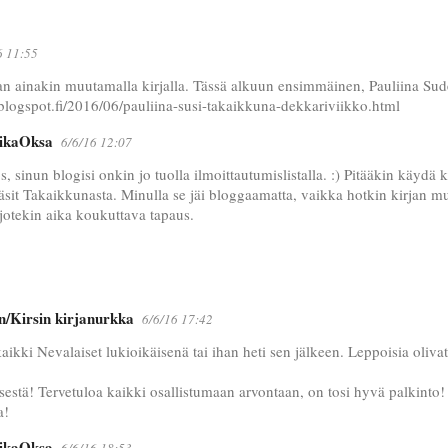
6 11:55
 ainakin muutamalla kirjalla. Tässä alkuun ensimmäinen, Pauliina Su
.blogspot.fi/2016/06/pauliina-susi-takaikkuna-dekkariviikko.html
ikaOksa
6/6/16 12:07
os, sinun blogisi onkin jo tuolla ilmoittautumislistalla. :) Pitääkin käyd
äsit Takaikkunasta. Minulla se jäi bloggaamatta, vaikka hotkin kirjan 
i jotekin aika koukuttava tapaus.
n/Kirsin kirjanurkka
6/6/16 17:42
aikki Nevalaiset lukioikäisenä tai ihan heti sen jälkeen. Leppoisia olivat
ksestä! Tervetuloa kaikki osallistumaan arvontaan, on tosi hyvä palkinto!
a!
ikaOksa