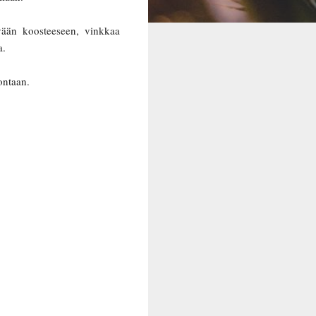
yvään koosteeseen, vinkkaa
a.
ontaan.