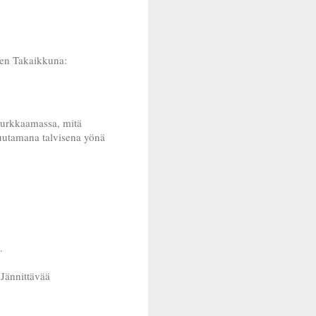
den Takaikkuna:
ä kurkkaamassa, mitä
muutamana talvisena yönä
.
 Jännittävää