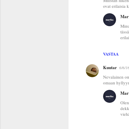
Muistan luke
o
ovat erilaisia 
m
Mar
m
e
Minu
täss
n
erila
t
i
VASTAA
t
Kuutar
6/6/1
Nevalainen on 
omaan hyllyyni
Mar
Olen
dekk
vieh