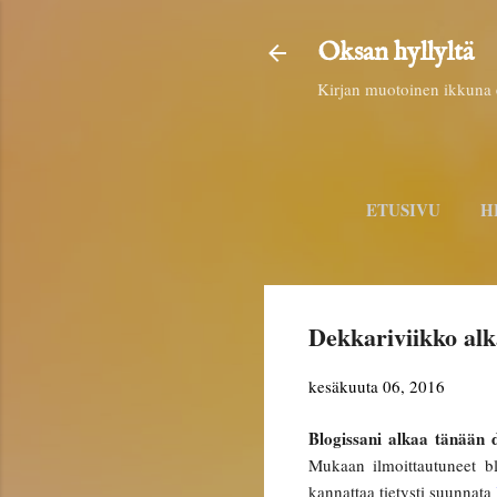
Oksan hyllyltä
Kirjan muotoinen ikkuna e
ETUSIVU
H
Dekkariviikko alk
kesäkuuta 06, 2016
Blogissani alkaa tänään 
Mukaan ilmoittautuneet b
kannattaa tietysti suunnata