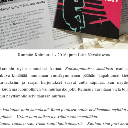
Ruumiin Kulttuuri 1 / 2016: juttu Liisa Nevalaisesta
kkareihin nyt ensimmäistä kertaa.
Ruusunpunaiset silmälasit
osoitta
ankuva kiidättää muutaman vuosikymmenen päähän. Tapahtumat kiet
kuvauksiin, ja sarjan harjoitukset saavat uutta säpinää, kun näytt
ko kuolema luonnollinen vai murhasiko joku Reiman? Tarvitaan vielä to
tuu näyttämölle selvittämään murhaa.
ko kaalottaa noin kamalasti? Rami puolisen tuntia myöhemmin myhähti Ir
pliikin. - Uskoo tuon kaiken nyt vähän vähemmälläkin.
inen raakaversio, Irkku sanoi huolettomasti. - Kunhan sinä pari kert