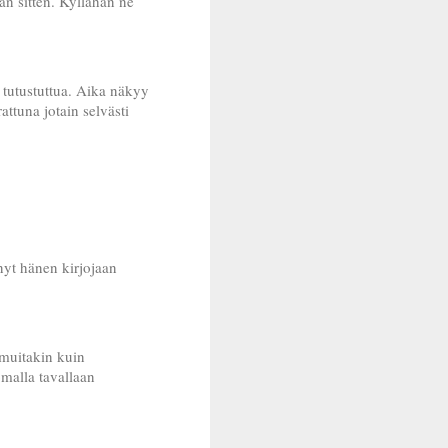
an sitten. Kyllähän ne
 tutustuttua. Aika näkyy
attuna jotain selvästi
nyt hänen kirjojaan
 muitakin kuin
omalla tavallaan