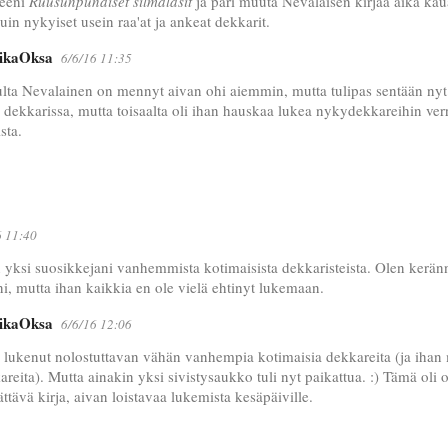
neeni
Ruusunpunaiset silmälasit
ja pari muuta Nevalaisen kirjaa aika kau
kuin nykyiset usein raa'at ja ankeat dekkarit.
ikaOksa
6/6/16 11:35
lta Nevalainen on mennyt aivan ohi aiemmin, mutta tulipas sentään nyt
ä dekkarissa, mutta toisaalta oli ihan hauskaa lukea nykydekkareihin verr
ista.
6 11:40
yksi suosikkejani vanhemmista kotimaisista dekkaristeista. Olen kerän
, mutta ihan kaikkia en ole vielä ehtinyt lukemaan.
ikaOksa
6/6/16 12:06
 lukenut nolostuttavan vähän vanhempia kotimaisia dekkareita (ja ihan
areita). Mutta ainakin yksi sivistysaukko tuli nyt paikattua. :) Tämä oli 
ättävä kirja, aivan loistavaa lukemista kesäpäiville.