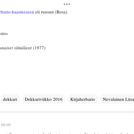
***
rbario-haasteeseen
eli ruusun (Rosa).
stos
naiset silmälasit
(1977)
dekkari
Dekkariviikko 2016
Kirjaherbario
Nevalainen Liis
 08:09