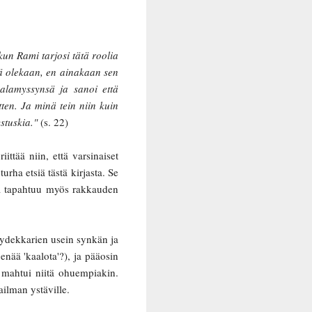
un Rami tarjosi tätä roolia
jä olekaan, en ainakaan sen
kalamyssynsä ja sanoi että
ten. Ja minä tein niin kuin
stuskia."
(s. 22)
iittää niin, että varsinaiset
rha etsiä tästä kirjasta. Se
 ja tapahtuu myös rakkauden
kydekkarien usein synkän ja
nää 'kaalota'?), ja pääosin
 mahtui niitä ohuempiakin.
ailman ystäville.