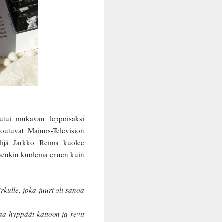
utui mukavan leppoisaksi
outuvat Mainos-Television
elijä Jarkko Reima kuolee
inenkin kuolema ennen kuin
kulle, joka juuri oli sanoa
aa hyppäät kattoon ja revit