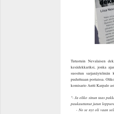
Tutustuin Nevalaisen de
kesädekkariksi, jonka aj
suositun sarjanäytelmän 
puduttuaan portaissa. Oli
komisario Antti Karpalo as
"- Ja oliko sinun taas pak
paukauttanut jutun loppure
- No se nyt oli vaan sella