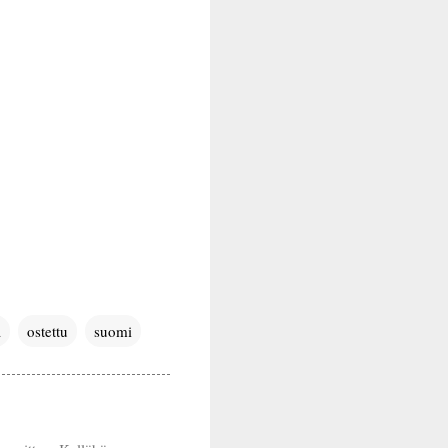
a
ostettu
suomi