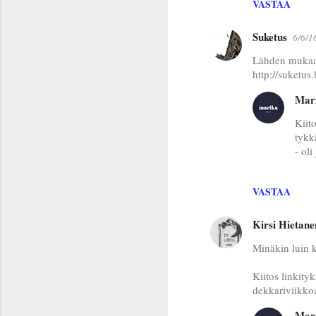
VASTAA
Suketus
6/6/1
Lähden mukaan
http://suketus
Mar
Kiit
tykk
- ol
VASTAA
Kirsi Hietane
Minäkin luin k
Kiitos linkity
dekkariviikko
Mar