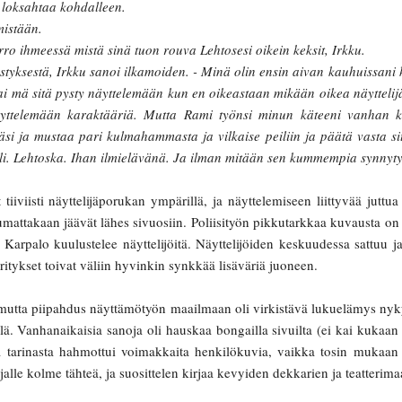
tä loksahtaa kohdalleen.
istään.
 ihmeessä mistä sinä tuon rouva Lehtosesi oikein keksit, Irkku.
tyksestä, Irkku sanoi ilkamoiden. - Minä olin ensin aivan kauhuissani k
kai mä sitä pysty näyttelemään kun en oikeastaan mikään oikea näytteli
näyttelemään karaktääriä. Mutta Rami työnsi minun käteeni vanhan 
si ja mustaa pari kulmahammasta ja vilkaise peiliin ja päätä vasta sit
 oli. Lehtoska. Ihan ilmielävänä. Ja ilman mitään sen kummempia synnyty
iiviisti näyttelijäporukan ympärillä, ja näyttelemiseen liittyvää juttua r
umattakaan jäävät lähes sivuosiin. Poliisityön pikkutarkkaa kuvausta on tu
un Karpalo kuulustelee näyttelijöitä. Näyttelijöiden keskuudessa sattuu
iritykset toivat väliin hyvinkin synkkää lisäväriä juoneen.
a, mutta piipahdus näyttämötyön maailmaan oli virkistävä lukuelämys ny
ä. Vanhanaikaisia sanoja oli hauskaa bongailla sivuilta (ei kai kukaan e
ä tarinasta hahmottui voimakkaita henkilökuvia, vaikka tosin mukaan
alle kolme tähteä, ja suosittelen kirjaa kevyiden dekkarien ja teatterima